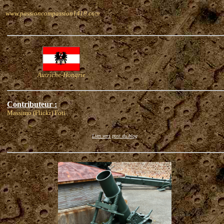
www.passioncompassion1418.com
Autriche-Hongrie
Contributeur :
Massimo (Flickr) Foti
Lien vers post du blog