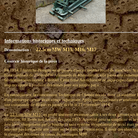
Informations historiques et techniques
22.5cm MW M15, M16, M17
Dénomination :
Contexte historique de la pièce :
En 1914, l'Autriche-Hongrie ne disposait d'aucun mortier lourd de tranchées. Ayan
bons matériels de 25cm sMW Allemands de Rheinmetall, elle passa une commande
fabrication sous licence à Böhler. Cette firme Autrichienne ne reçut cependant ja
trop occuppée à produire des armes pour son propre pays.
En conséquence, la commission Technique de l'Armée décida donc en automne 19
d'un prototype qu'elle avait conçu auparavant. Après quelques essais et améliorat
une commande de 40 pièces passée dès le le 27 novembre 1914.
Le '
22.5 cm MW M15
', au profil aisément reconnaissable à ses deux grosses vis 
élévation, fut livrée aux Armées dès juin 1915. Apprécié pour sa simplicité et la 
âme lisse, chargement par la bouche et sans système récupérateur de recul était p
souvent pas lorsqu'elle atterissait sur le flanc en terrain mou. Il tirait des obus ex
le transport des roues de canon de montagne M99.