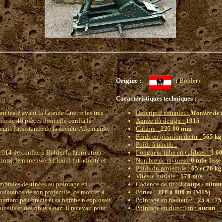
Origine :
( Böhler)
Caractéristiques techniques :
t testé avant la Grande Guerre les très
Descriptif complet :
Mortier de
 de 40 pièces dont elle confia la
Année du design :
1915
mais l'assistance de la société Allemande,
Calibre :
225.00 mm
Poids en position de tir :
565 kg
Poids à tracter :
14 de confier à Böhler la fabrication
Longueur tube en calibres :
3.60
ions, le minenwerfer lourd fut adopté et
Nombre de rayures :
0 tube lisse
Poids du projectile :
65 et 76 kg
Vitesse initiale :
170 m/s
frontales destinées au pointage en
Cadence de tir :
2 coups / minut
puissance de son projectile, ce mortier à
Portee :
210 à 800 m (M15)
ourtant peu précis et sa bombe n'explosait
Pointage en hauteur :
+25 à +75
plosifs et des obus à gaz. Il recevait pour
Pointage en direction :
aucun