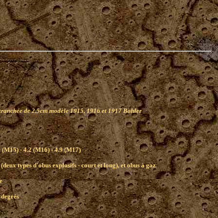
 tranchée de 2.5cm modèle 1915, 1916 et 1917 Bohler
 (M15) - 4.2 (M16) - 4.9 (M17)
 (deux types d'obus explosifs - court et long), et obus à gaz
e
 degrés