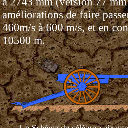
à 2743 mm (version 77 mm 
améliorations de faire passer
460m/s à 600 m/s, et en co
10500 m.
Un Schéma du célèbre 'soixante