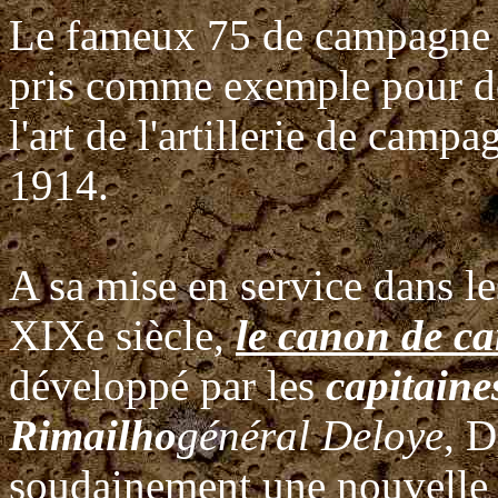
Le fameux 75 de campagne d
pris comme exemple pour dé
l'art de l'artillerie de camp
1914.
A sa mise en service dans le
XIXe siècle,
le canon de 
développé par les
capitaine
Rimailho
général Deloye
, D
soudainement une nouvelle ré