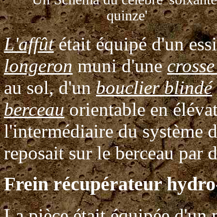
quinze'
L'affût
était équipé d'un ess
longeron
muni d'une
crosse
au sol, d'un
bouclier blindé
berceau
orientable en élévat
l'intermédiaire du système 
reposait sur le berceau par 
Frein récupérateur hydr
La pièce était équipée d'u