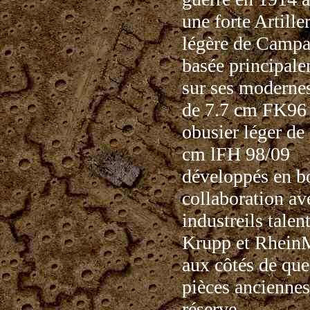
une forte Artille
légère de Camp
basée principal
sur ses moderne
de 7.7 cm FK96 
obusier léger de
cm lFH 98/09
développés en b
collaboration av
industreils tale
Krupp et RheinM
aux côtés de qu
pièces anciennes
réserve.