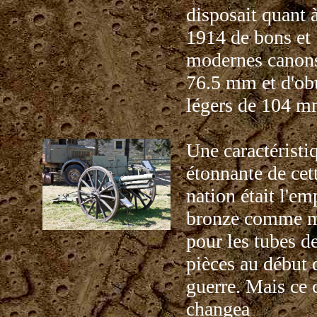
disposait quant à
1914 de bons et
modernes canon
76.5 mm et d'ob
légers de 104 m
Une caractéristi
étonnante de cet
nation était l'em
bronze comme m
pour les tubes d
pièces au début 
guerre. Mais ce 
changea