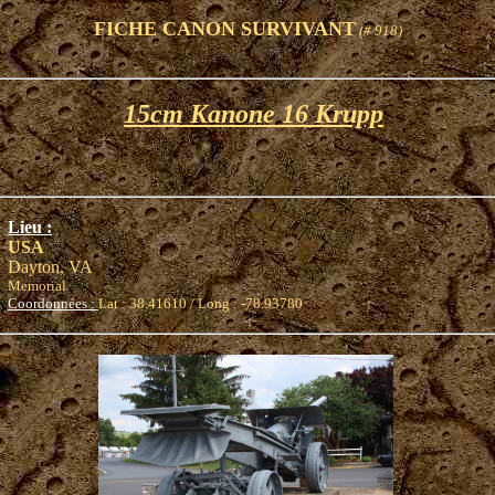
FICHE CANON SURVIVANT
(# 918)
15cm Kanone 16 Krupp
Lieu :
USA
Dayton, VA
Memorial
Coordonnées :
Lat : 38.41610 / Long : -78.93780