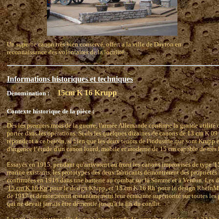
Un superbe canon très bien conservé, offert a la ville de Dayton en
reconnaissance des volontaires de la localité
Informations historiques et techniques
15cm K 16 Krupp
Dénomination :
Contexte historique de la pièce :
Dès les premiers mois de la guerre, l'armée Allemande confirme la grande utilit
portée dans les opérations. Seuls les quelques dizaines de canons de 13 cm K 09 
répondent a ce besoin, si bien que les deux ténors de l'industrie que sont Krupp 
d'urgence l’étude d'un canon lourd, mobile et moderne de 15 cm capable de très 
Essayés en 1915, pendant qu'arrivaient au front les canons improvisés de type '15
marine existants, les prototypes des deux fabricants démontrèrent des propriétés si
confirmées en 1916 dans une batterie au combat sur la Somme et à Verdun. Les 
'
15 cm K 16 Kp
' pour le design Krupp, et '15 cm K 16 Rh' pour le design RheinMeta
de 1917 et démontrèrent instantanément leur écrasante supériorité sur toutes les 
qui ne devait jamais être démentie jusqu'à la fin du conflit.