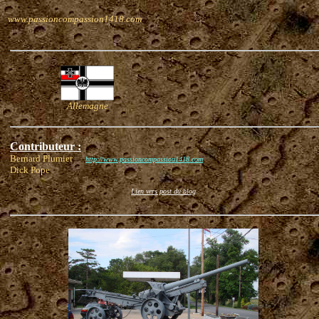
www.passioncompassion1418.com
Allemagne
Contributeur :
Bernard Plumier
http://www.passioncompassion1418.com
Dick Pope
Lien vers post du blog