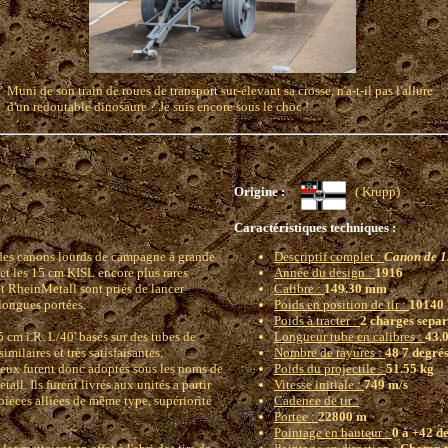
Muni de son train de roues de transport sur-élevant sa crosse, n'a-t-il pas l'allure
d'un redoutable dinosaure ? Je suis encore sous le choc !
Origine :
( Krupp)
Caractéristiques techniques :
é des canons lourds de campagne à grande
Descriptif complet :
Canon de 1
et les 15 cm KISL encore plus rares
Année du design :
1916
et RheinMetall sont priés de lancer
Calibre :
149.30 mm
longues portées.
Poids en position de tir :
10140 
Poids à tracter :
2 charges separ
 cm i.R. L/40' basés sur des tubes de
Longueur tube en calibres :
43.
milaires et très satisfaisantes,
Nombre de rayures :
48 7 degré
deux furent donc adoptés sous les noms de
Poids du projectile :
51.55 kg
ll. Ils furent livrés aux unités a partir
Vitesse initiale :
749 m/s
pièces alliées de même type, supériorité
Cadence de tir :
Portee :
22800 m
Pointage en hauteur :
0 à +42 d