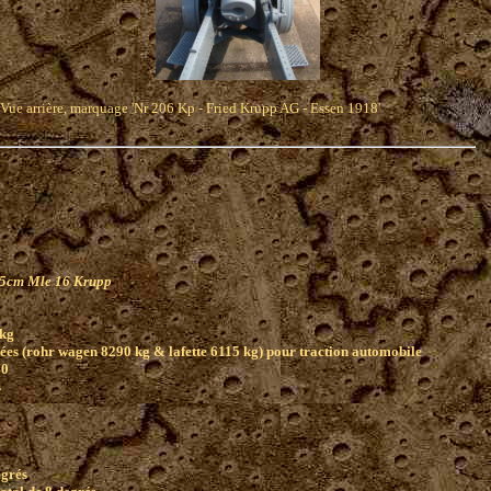
Vue arrière, marquage 'Nr 206 Kp - Fried Krupp AG - Essen 1918'
5cm Mle 16 Krupp
kg
ées (rohr wagen 8290 kg & lafette 6115 kg) pour traction automobile
00
s
egrés