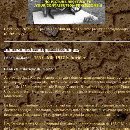
Ce canon a été signalé par un contributeur, mais aucune preuve photographique
n'a été envoyée
Informations historiques et techniques
155 C Mle 1917 Schneider
Dénomination :
Contexte historique de la pièce :
Approchés dès 1911 par l'Armée Française dont certains membres étaient conscie
de campagne de 75 mm Mle 1897 contre les obstacles retranchés malgré sa polyva
canons de 155 mm existants (de Bange, Canet et Rimailho), les industriels Franç
Chamond présentèrent en août 1914 les canons qu'ils avaient développé pour des
fabrications.
Le haut commandement, probablement encore convaincu d'une guerre rapide et 
doctrine en vigueur, ne donna toutefois pas suite à cette initiative avant que le
démontrent l'importance de ce genre d'arme pour la préparation d'artillerie.
Les Etablissements Saint Chamond font ainsi adopter leur canon de 155 C Mle 191
de 155 mm réglementaires, à l'Armée Française en juin 1915. Les Etablissements 