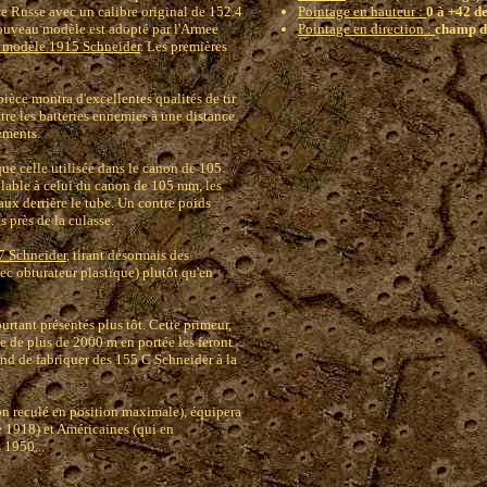
ée Russe avec un calibre original de 152.4
Pointage en hauteur :
0 à +42 d
nouveau modèle est adopté par l'Armee
Pointage en direction :
champ d
 modèle 1915 Schneider
. Les premières
pièce montra d'excellentes qualités de tir
tre les batteries ennemies à une distance
ements.
e celle utilisée dans le canon de 105
blable à celui du canon de 105 mm, les
faux derrière le tube. Un contre poids
 près de la culasse.
7 Schneider
, tirant désormais des
ec obturateur plastique) plutôt qu'en
rtant présentés plus tôt. Cette primeur,
ge de plus de 2000 m en portée les feront
d de fabriquer des 155 C Schneider à la
on reculé en position maximale), équipera
 1918) et Américaines (qui en
 1950...