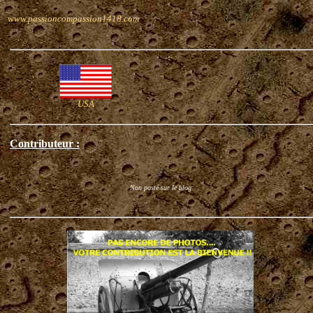
www.passioncompassion1418.com
USA
Contributeur :
Non posté sur le blog