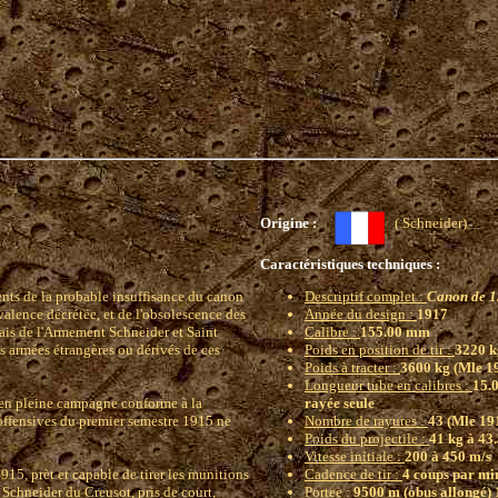
Origine :
( Schneider
Caractéristiques techniques :
nts de la probable insuffisance du canon
Descriptif complet :
Canon de 1
lence décrétée, et de l'obsolescence des
Année du design :
1917
ais de l'Armement Schneider et Saint
Calibre :
155.00 mm
 armées étrangères ou dérivés de ces
Poids en position de tir :
3220 k
Poids à tracter :
3600 kg (Mle 19
Longueur tube en calibres :
15.0
en pleine campagne conforme à la
rayée seule
s offensives du premier semestre 1915 ne
Nombre de rayures :
43 (Mle 191
Poids du projectile :
41 kg à 43
Vitesse initiale :
200 à 450 m/s
5, prèt et capable de tirer les munitions
Cadence de tir :
4 coups par mi
Schneider du Creusot, pris de court,
Portee :
9500 m (obus allongé)