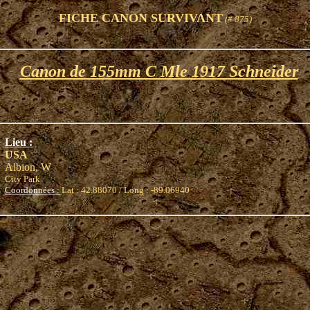
FICHE CANON SURVIVANT
(# 875)
Canon de 155mm C Mle 1917 Schneider
Lieu :
USA
Albion, W
City Park
Coordonnées :
Lat : 42.88070 / Long : -89.06940