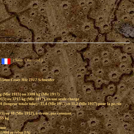
)
( Saint Chamond )
55mm Court Mle 1917 Schneider
g (Mle 1915) ou 3300 kg (Mle 1917)
15) ou 3715 kg (Mle 1917), en une seule charge
0 (longeur totale tube) - 11,4 (Mle 1915) et 11,2 (Mle 1917) pour la partie
5) ou 48 (Mle 1917), à droite, pas constant
.55 kg
nute
 11900 m (obus FA)