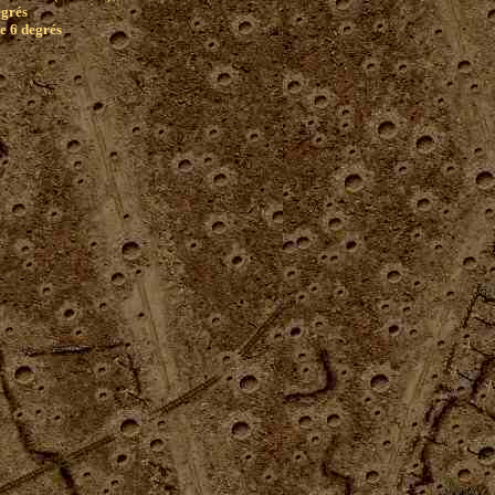
egrés
e 6 degrés