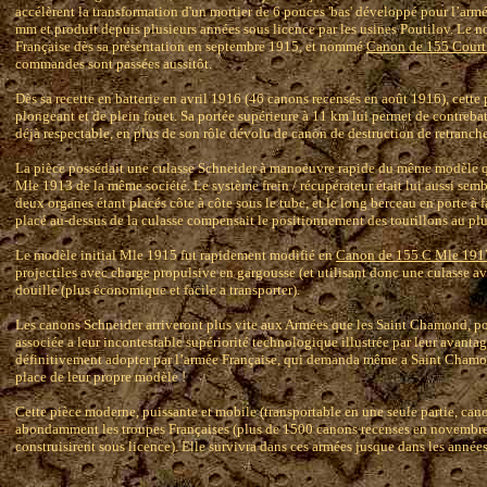
accélèrent la transformation d'un mortier de 6 pouces 'bas' développé pour l’arm
mm et produit depuis plusieurs années sous licence par les usines Poutilov. Le 
Française dès sa présentation en septembre 1915, et nommé
Canon de 155 Court
commandes sont passées aussitôt.
Dès sa recette en batterie en avril 1916 (46 canons recensés en août 1916), cette 
plongeant et de plein fouet. Sa portée supérieure à 11 km lui permet de contrebat
déjà respectable, en plus de son rôle dévolu de canon de destruction de retranch
La pièce possédait une culasse Schneider à manoeuvre rapide du même modèle qu
Mle 1913 de la même société. Le système frein / récupérateur était lui aussi sem
deux organes étant placés côte à côte sous le tube, et le long berceau en porte à 
placé au-dessus de la culasse compensait le positionnement des tourillons au plus
Le modèle initial Mle 1915 fut rapidement modifié en
Canon de 155 C Mle 191
projectiles avec charge propulsive en gargousse (et utilisant donc une culasse av
douille (plus économique et facile a transporter).
Les canons Schneider arriveront plus vite aux Armées que les Saint Chamond, pou
associée a leur incontestable supériorité technologique illustrée par leur avanta
définitivement adopter par l’armée Française, qui demanda même a Saint Chamon
place de leur propre modèle !
Cette pièce moderne, puissante et mobile (transportable en une seule partie, can
abondamment les troupes Françaises (plus de 1500 canons recenses en novembre
construisirent sous licence). Elle survivra dans ces armées jusque dans les années