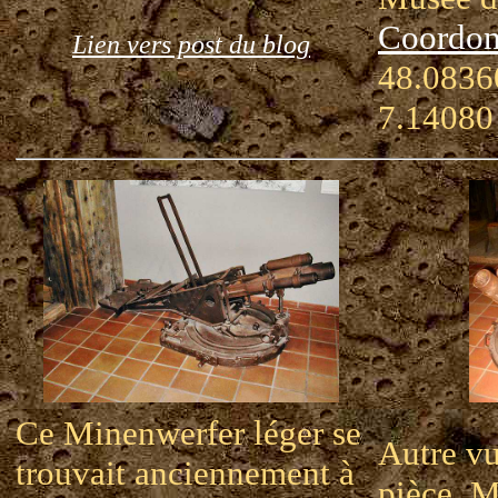
Coordon
Lien vers post du blog
48.08360
7.14080
Ce Minenwerfer léger se
Autre v
trouvait anciennement à
pièce. 