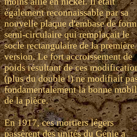
moins allié en nickel. Il était
également reconnaissable par sa
nouvelle plaque d'embase de form
semi-circulaire qui remplaçait le
socle rectangulaire de la première
version. Le fort accroissement de
poids résultant de ces modificatio
(plus du double !) ne modifiait pa
fondamentalement la bonne mobil
de la pièce.
En 1917, ces mortiers légers
passèrent des unités du Génie a