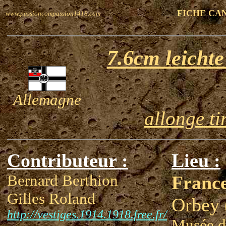
FICHE CA
www.passioncompassion1418.com
7.6cm leicht
Allemagne
allonge ti
Contributeur :
Lieu :
Bernard Berthion
Franc
Gilles Roland
Orbey 
http://vestiges.1914.1918.free.fr/
Musée d