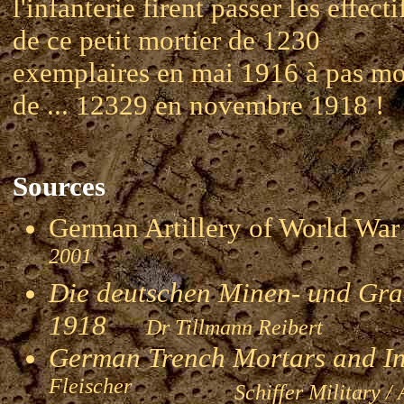
l'infanterie firent passer les effecti
de ce petit mortier de 1230
exemplaires en mai 1916 à pas mo
de ... 12329 en novembre 1918 !
Sources
German Artillery of World 
2001
Die deutschen Minen- und Gran
1918
Dr Tillmann Reibert
German Trench Mortars and I
Fleischer
Schiffer Military / 