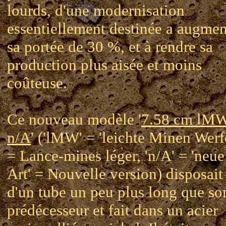
lourds, d'une modernisation
essentiellement destinée a augmen
sa portée de 30 %, et à rendre sa
production plus aisée et moins
coûteuse.
Ce nouveau modèle '
7.58 cm lM
n/A
' ('lMW' = 'leichte Minen Werf
= Lance-mines léger, 'n/A' = 'neue
Art' = Nouvelle version) disposait
d'un tube un peu plus long que so
prédécesseur et fait dans un acier