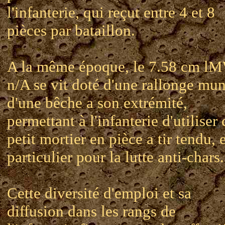
l'infanterie, qui reçut entre 4 et 8
pièces par bataillon.
A la même époque, le 7.58 cm l
n/A se vit doté d'une rallonge mun
d'une bêche a son extrémité,
permettant à l'infanterie d'utiliser 
petit mortier en pièce a tir tendu, 
particulier pour la lutte anti-chars.
Cette diversité d'emploi et sa
diffusion dans les rangs de