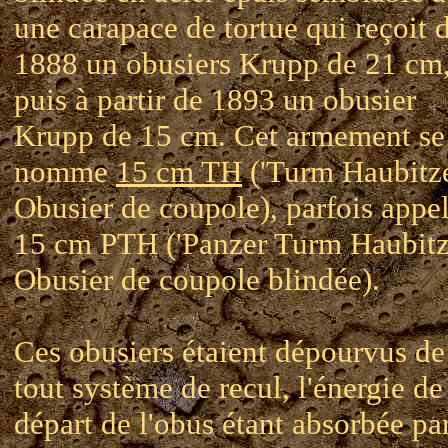
une carapace de tortue qui reçoit 
1888 un obusiers Krupp de 21 cm
puis à partir de 1893 un obusier
Krupp de 15 cm. Cet armement se
nomme
15 cm TH
('Turm Haubitze
Obusier de coupole), parfois appe
15 cm PTH ('Panzer Turm Haubitze
Obusier de coupole blindée).
Ces obusiers étaient dépourvus de
tout système de recul, l'énergie de
départ de l'obus étant absorbée par