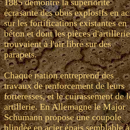
1885 démontre la supériorité
écrasante des obus explosifs en ac
sur les fortifications existantes en
béton et dont les pièces d'artillerie
trouvaient à l'air libre sur des
parapets.
Chaque nation entreprend des
travaux de renforcement de leurs
forteresses, et le cuirassement de l
artillerie. En Allemagne le Major
Schumann propose une coupole
blindée en acier épais semblable à