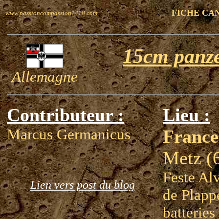
FICHE CA
www.passioncompassion1418.com
15cm panz
Allemagne
Contributeur :
Lieu :
Marcus Germanicus
France
Metz (
Feste Al
Lien vers post du blog
de Plappe
batteries