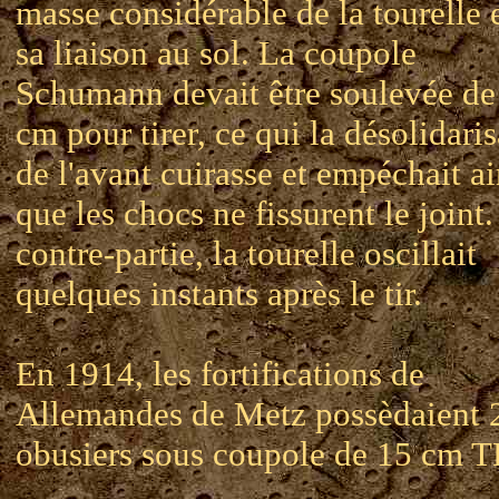
masse considérable de la tourelle 
sa liaison au sol. La coupole
Schumann devait être soulevée de
cm pour tirer, ce qui la désolidaris
de l'avant cuirasse et empéchait ai
que les chocs ne fissurent le joint
contre-partie, la tourelle oscillait
quelques instants après le tir.
En 1914, les fortifications de
Allemandes de Metz possèdaient 
obusiers sous coupole de 15 cm T