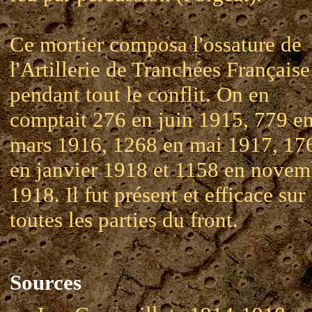
Ce mortier composa l'ossature de
l'Artillerie de Tranchées Française
pendant tout le conflit. On en
comptait 276 en juin 1915, 779 e
mars 1916, 1268 en mai 1917, 17
en janvier 1918 et 1158 en novem
1918. Il fut présent et efficace sur
toutes les parties du front.
Sources