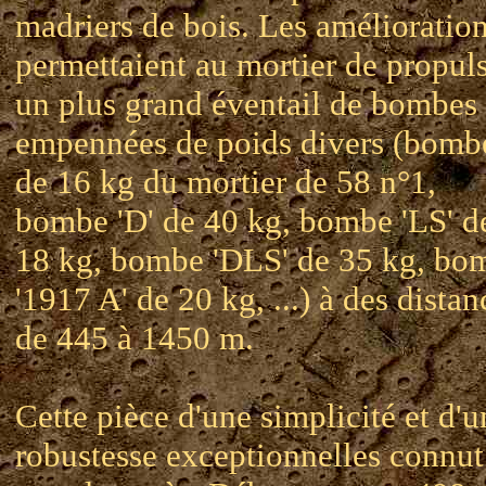
madriers de bois. Les amélioratio
permettaient au mortier de propul
un plus grand éventail de bombes
empennées de poids divers (bomb
de 16 kg du mortier de 58 n°1,
bombe 'D' de 40 kg, bombe 'LS' d
18 kg, bombe 'DLS' de 35 kg, bo
'1917 A' de 20 kg, ...) à des distan
de 445 à 1450 m.
Cette pièce d'une simplicité et d'u
robustesse exceptionnelles connut