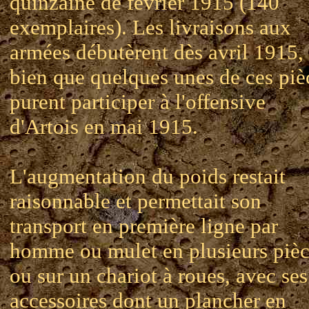
quinzaine de février 1915 (140
exemplaires). Les livraisons aux
armées débutèrent dès avril 1915, 
bien que quelques unes de ces piè
purent participer à l'offensive
d'Artois en mai 1915.
L'augmentation du poids restait
raisonnable et permettait son
transport en première ligne par
homme ou mulet en plusieurs pièc
ou sur un chariot à roues, avec ses
accessoires dont un plancher en