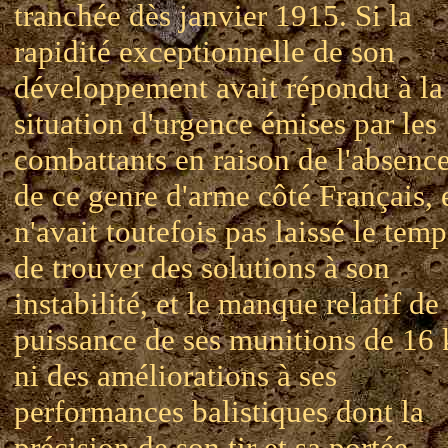
tranchée dès janvier 1915. Si la
rapidité exceptionnelle de son
développement avait répondu à la
situation d'urgence émises par les
combattants en raison de l'absenc
de ce genre d'arme côté Français, 
n'avait toutefois pas laissé le temp
de trouver des solutions à son
instabilité, et le manque relatif de
puissance de ses munitions de 16 
ni des améliorations à ses
performances balistiques dont la
précision de son tir et sa portée