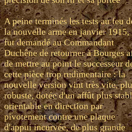
A peine terminés les tests au feu d
la nouvelle arme en janvier 1915, 
fut demandé au Commandant
Duchêne de retourner à Bourges a
de mettre au point le successeur d
cette pièce trop rudimentaire : la
nouvelle version vint très vite, pl
robuste, dotée d'un affût plus stabl
orientable en direction par
pivotement contre une plaque
d'appui incurvée, de plus grande