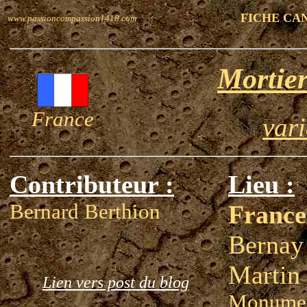
FICHE CA
www.passioncompassion1418.com
Mortier
France
var
Contributeur :
Lieu :
Bernard Berthion
France
Bernay
Martin 
Lien vers post du blog
Monumen