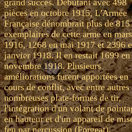
grand succès. Débutant avec 498
pièces en octobre 1915, L'Armée
Française dénombrait plus de 815
exemplaires de cette arme en mars
1916, 1268 en mai 1917 et 2396 
janvier 1918. Il en restait 1699 en
novembre 1918. Plusieurs
améliorations furent apportées en
cours de conflit, avec entre autres
nombreuses plate-formes de tir,
l'intégration d'un volant de point
en hauteur et d'un appareil de mis
feu par percussion (Forgeat).