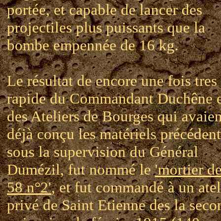
portée, et capable de lancer des
projectiles plus puissants que la
bombe empennée de 16 kg.
Le résultat de encore une fois tres
rapide du Commandant Duchêne e
des Ateliers de Bourges qui avaien
déjà conçu les matériels précédent
sous la supervision du Général
Dumézil, fut nommé le
'mortier d
58 n°2'
, et fut commandé à un atel
privé de Saint Etienne des la seco