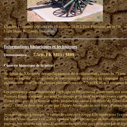
L'un des 15 canons capturés a le 10 octobre 1918 à Ziza, Palestine, par le 7th
Light Horse Regiment Australien.
Informations historiques et techniques
7.5cm FK M03 / M09
Dénomination :
Contexte historique de la pièce :
Au début du XXe siècle devant l'apparition du révolutionnaire canon de 75 mm 
mener en urgence un programme de rénovation de ses canons de campagne de 7
précocement obsolètes en canons plus modernes de 7.7cm FK 96 n/A intégrant l
Les premières pièces modernisées par Krupp et RheinMetall n'arrivèrent aux unité
Pourtant Krupp n'attendit pas aussi longtemps pour intégrer les nouveaux concept
clients étrangers de la firme se virent proposer un canon à tir rapide de 75mm d
1902 - 1903, et donc bien avant que l'Armée Allemande ne soit dotée d'armes équ
Sous son design générique, le canon de campagne Krupp à tir rapide pour l'expor
calibres, d'une culasse à coin, d'un système hydro-mécanique de frein-récupérateur
pouvait être adaptée aux spécifications techniques des pays étrangers par de lèg