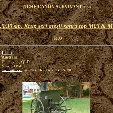
FICHE CANON SURVIVANT
(# 27)
,5/30 sm. Krup seri ateşli sahra top M03 & 
M03
Lieu :
Australie
Charleville, QLD
Memorial Park
Coordonnées :
Lat : -26.40560 / Long : 146.24000