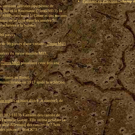
Pointage en direction :
champ d
es versions dérivées équipèrent de
ays-Bas et la Roumanie (75mm M03), la
 M09) mais aussi la Chine et des nations
 main de ce type dans les années 50,
 achetées à la Suisse).
00 pièces :
 de 96 pièces d'une variante
75mm M03
2 pièces du même modèle M03,
e
75mm M09
possédant cette fois une
estinées au Brésil,
urent livrées en 1917 après la reddition
hra top
Il s'agissait d'un bon matériel, de
s (1912-1913). Certains des canons de
 Première Guerre. Elle utilisa pendant la
n allié Allemand des canons de 7.5cm
 des pièces de 9cm K73.