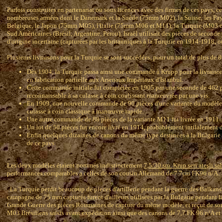
Parfois construites en partenariat ou sous licences avec des firmes de ces pays, c
nombreuses armées dont le Danemark et la Suède (75mm M02), la Suisse, les P
Belgique, le Japon (75mm M05), l'Italie (75mm M06 et M11), la Turquie (M03 et
Sud Américaines (Brésil, Argentine, Pérou). Israël utilisait des pièces de seconde
d'origine incertaine (capturées par les britanniques à la Turquie en 1914-1918, ou
Plusieurs livraisons pour la Turquie se sont succédées, pour un total de plus de 8
Dès 1904, la Turquie passa ainsi une commande à Krupp pour la livraison
en fabrication partielle aux Arsenaux Impériaux d'Istanbul.
Cette commande initiale fut complétée en 1905 par une seconde de 46
reconnaissable à sa culasse à coin coulissant manœuvrée par une vis.
En 1909, une nouvelle commande de 90 pièces d'une variante du modèl
culasse à coin classique à manœuvre rapide.
Une autre commande de 88 pièces de la variante M11 fut livrée en 1911
Un lot de 50 pièces fut encore livré en 1914, probablement intilalement d
Enfin quelques dizaines de canons du même type destinées à la Bulgarie f
de ce pays
.
Les deux modèles étaient nommés indistinctement
7,5/30 sm. Krup seri ateşli sa
performances comparables a celles de son cousin Allemand de 7.7cm FK96 n/A.
. La Turquie perdit beaucoup de pieces d'artillerie pendant la guerre des Balkan
campagne de 75 mm capturés furent d'ailleurs utilisées par la Bulgarie pendant la
Grande Guerre des pièces Roumaines de capture du même modèle, et reçut de so
M03 Brésiliens saisis avant expédition ainsi que des canons de 7,7 FK 96 n/A et