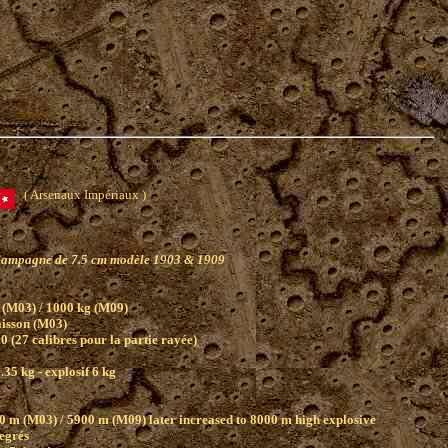
( Arsenaux Impériaux )
ampagne de 7.5 cm modèle 1903 & 1909
 (M03) / 1000 kg (M09)
aisson (M03)
0 (27 calibres pour la partie rayée)
.35 kg - explosif 6 kg
0 m (M03) / 5900 m (M09) later increased to 8000 m high explosive
degrés