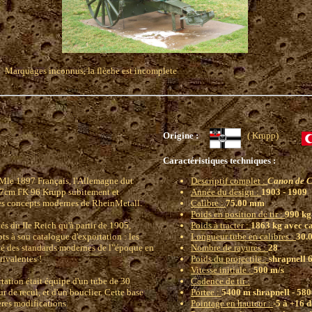
Marquages inconnus, la flèche est incomplete
Origine :
( Krupp)
Caractéristiques techniques :
Mle 1897 Français, l'Allemagne dut
Descriptif complet :
Canon de C
.7cm FK 96 Krupp subitement et
Année du design :
1903 - 1909
es concepts modernes de RheinMetall.
Calibre :
75.00 mm
Poids en position de tir :
990 kg
s du IIe Reich qu'à partir de 1905,
Poids à tracter :
1863 kg avec c
s à son catalogue d'exportation : les
Longueur tube en calibres :
30.0
oté des standards modernes de l"époque en
Nombre de rayures :
28
ivalentes !
Poids du projectile :
shrapnell 6
Vitesse initiale :
500 m/s
tation était équipe d'un tube de 30
Cadence de tir :
 de recul, et d'un bouclier. Cette base
Portee :
5400 m shrapnell - 580
ères modifications.
Pointage en hauteur :
-5 à +16 