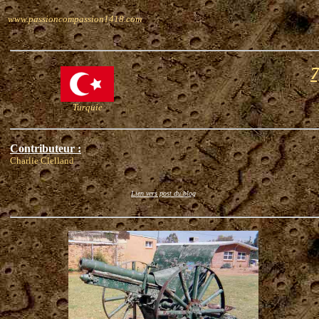
www.passioncompassion1418.com
7
Turquie
Contributeur :
Charlie Clelland
Lien vers post du blog