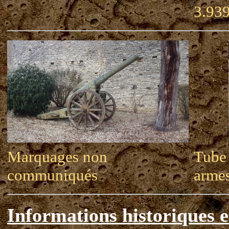
3.93
Marquages non
Tube
communiqués
armes
Informations historiques e