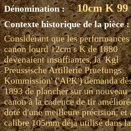
10cm K 99
Dénomination :
Contexte historique de la pièce :
Considérant que les performances
canon lourd 12cm s K de 1880
devenaient insuffiantes, la 'Kgl
Preussische Artillerie Pruefungs
Kommission' ('APK') demanda dè
1893 de plancher sur un nouveau
canon à la cadence de tir amélioré
doté d'une meilleure précision, et
calibre 105mm déjà utilisé dans la