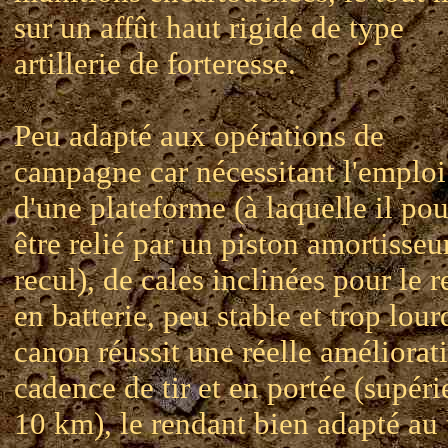
sur un affût haut rigide de type
artillerie de forteresse.
Peu adapté aux opérations de
campagne car nécessitant l'emploi
d'une plateforme (à laquelle il pou
être relié par un piston amortisseu
recul), de cales inclinées pour le r
en batterie, peu stable et trop lour
canon réussit une réelle améliorat
cadence de tir et en portée (supéri
10 km), le rendant bien adapté au 