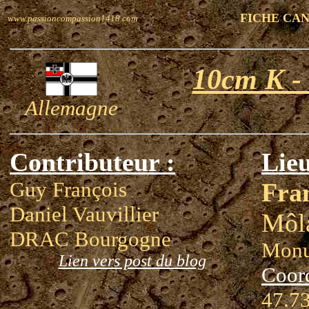
FICHE CA
www.passioncompassion1418.com
10cm K -
Allemagne
Contributeur :
Lieu
Guy François
Fra
Daniel Vauvillier
Môl
DRAC Bourgogne
Monu
Lien vers post du blog
Coor
47.73