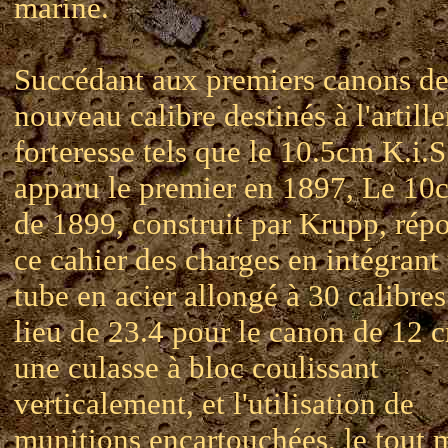
marine.
Succédant aux premiers canons de
nouveau calibre destinés à l'artille
forteresse tels que le 10.5cm K.i.S
apparu le premier en 1897, Le 1
de 1899, construit par Krupp, rép
ce cahier des charges en intégrant
tube en acier allongé à 30 calibres
lieu de 23.4 pour le canon de 12 
une culasse à bloc coulissant
verticalement, et l'utilisation de
munitions encartouchées, le tout 