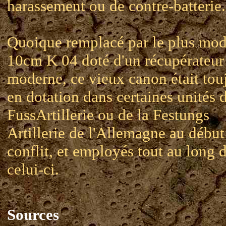
harassement ou de contre-batterie.
Quoique remplacé par le plus mo
10cm K 04 doté d'un récupérateur
moderne, ce vieux canon était tou
en dotation dans certaines unités d
FussArtillerie ou de la Festungs
Artillerie de l'Allemagne au début
conflit, et employés tout au long 
celui-ci.
Sources