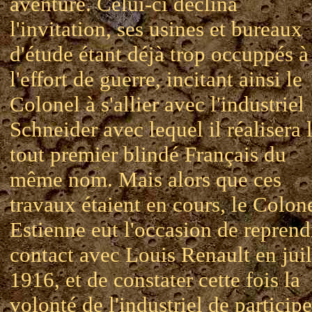
aventure. Celui-ci déclina
l'invitation, ses usines et bureaux
d'étude étant déjà trop occuppés à
l'effort de guerre, incitant ainsi le
Colonel à s'allier avec l'industriel
Schneider avec lequel il réalisera 
tout premier blindé Français du
même nom. Mais alors que ces
travaux étaient en cours, le Colon
Estienne eut l'occasion de reprend
contact avec Louis Renault en juil
1916, et de constater cette fois la
volonté de l'industriel de participe