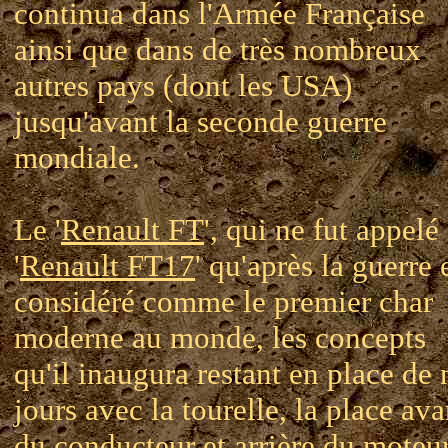
continua dans l'Armée Française
ainsi que dans de très nombreux
autres pays (dont les USA)
jusqu'avant la seconde guerre
mondiale.
Le '
Renault FT
', qui ne fut appelé
'
Renault FT17
' qu'après la guerre 
considéré comme le premier char
moderne au monde, les concepts
qu'il inaugura restant en place de 
jours avec la tourelle, la place ava
du conducteur et arrière du moteur