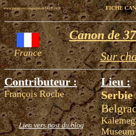
FICHE CA
www.passioncompassion1418.com
Canon de 3
France
Sur ch
Contributeur :
Lieu :
François Roche
Serbie
Belgra
Kalemegd
Lien vers post du blog
Museum