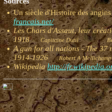
Sources
Un siècle d'Histoire des angi
francais.net/
Les Chars d'Assaut, leur créat
1918
Capitaine Dutil
Berg
A gun for all nations - The 3
1914-1926
Robert A Melli
Wikipedia
http://fr.wikipedia.o