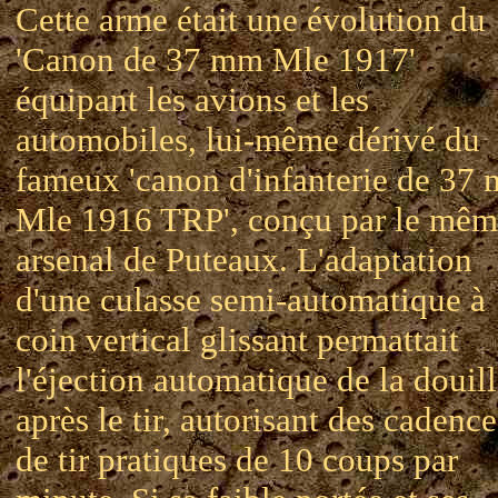
Cette arme était une évolution du
'Canon de 37 mm Mle 1917'
équipant les avions et les
automobiles, lui-même dérivé du
fameux 'canon d'infanterie de 37
Mle 1916 TRP', conçu par le mêm
arsenal de Puteaux. L'adaptation
d'une culasse semi-automatique à
coin vertical glissant permattait
l'éjection automatique de la douil
après le tir, autorisant des cadence
de tir pratiques de 10 coups par