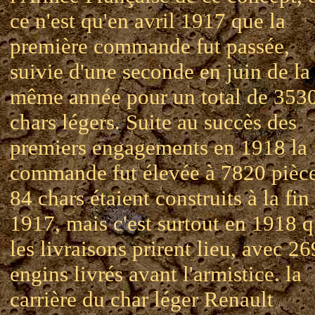
ce n'est qu'en avril 1917 que la
première commande fut passée,
suivie d'une seconde en juin de la
même année pour un total de 353
chars légers. Suite au succès des
premiers engagements en 1918 la
commande fut élevée à 7820 pièce
84 chars étaient construits à la fin
1917, mais c'est surtout en 1918 
les livraisons prirent lieu, avec 2
engins livrés avant l'armistice. la
carrière du char léger Renault