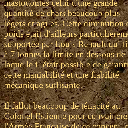
mastodontes celui d'une grande
quantité de chars beaucoup plus
légers et agiles. Cette diminution 
poids était d'ailleurs particulièrem
supportée par Louis Renault qui f
à 7 tonnes la limite en dessous de
laquelle il était possible de garant
cette maniabilité et une fiabilité
mécanique suffisante.
Il fallut beaucoup de ténacité au
Colonel Estienne pour convaincre
l'Armée Française de ce concept, 