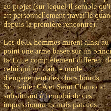
au projet (sur lequel il semble qu'i
ait personnellement travaillé qua
depuis la première rencontre).
Les deux hommes mirent ainsi au
point une arme basée sur un princ
tactique complètement différent d
celui qui guidait le mode
d'engagement des chars lourds
Schneider CA et Saint Chamond,
substituant à l'emploi de ces
impressionnants mais patauds