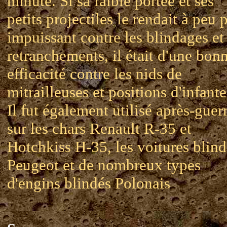
minute. Si sa faible portée et ses
petits projectiles le rendait à peu 
impuissant contre les blindages et 
retranchements, il était d'une bon
efficacité contre les nids de
mitrailleuses et positions d'infante
Il fut également utilisé après-guer
sur les chars Renault R-35 et
Hotchkiss H-35, les voitures blin
Peugeot et de nombreux types
d'engins blindés Polonais