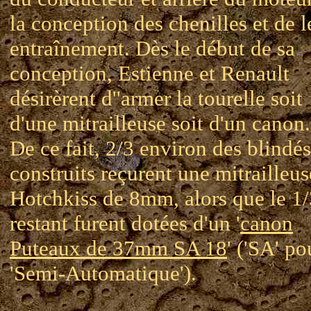
la conception des chenilles et de l
entraînement. Dès le début de sa
conception, Estienne et Renault
désirèrent d''armer la tourelle soit
d'une mitrailleuse soit d'un canon.
De ce fait, 2/3 environ des blindés
construits reçurent une mitrailleus
Hotchkiss de 8mm, alors que le 1/
restant furent dotées d'un '
canon
Puteaux de 37mm SA 18
' ('SA' po
'Semi-Automatique').