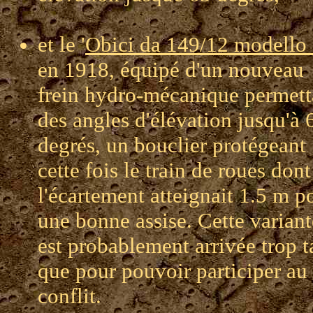
et le '
Obici da 149/12 modello 
en 1918, équipé d'un nouveau
frein hydro-mécanique permett
des angles d'élévation jusqu'à 
degrés, un bouclier protégeant
cette fois le train de roues dont
l'écartement atteignait 1.5 m p
une bonne assise. Cette variant
est probablement arrivée trop t
que pour pouvoir participer au
conflit.