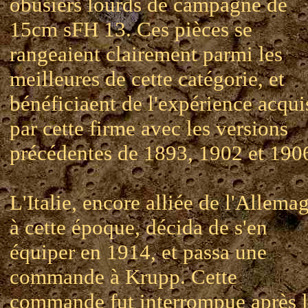
obusiers lourds de campagne de
15cm sFH 13. Ces pièces se
rangeaient clairement parmi les
meilleures de cette catégorie, et
bénéficiaent de l'expérience acqui
par cette firme avec les versions
précédentes de 1893, 1902 et 190
L'Italie, encore alliée de l'Allema
à cette époque, décida de s'en
équiper en 1914, et passa une
commande à Krupp. Cette
commande fut interrompue après 