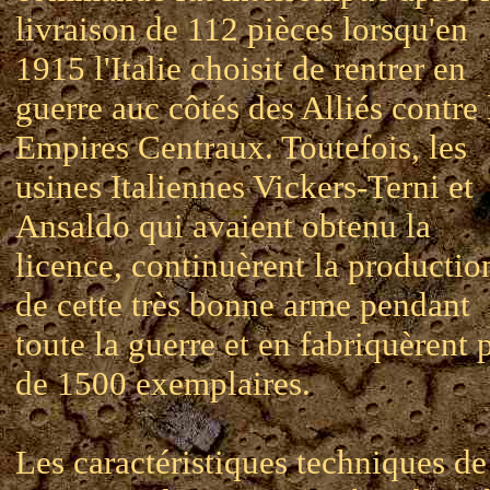
livraison de 112 pièces lorsqu'en
1915 l'Italie choisit de rentrer en
guerre auc côtés des Alliés contre 
Empires Centraux. Toutefois, les
usines Italiennes Vickers-Terni et
Ansaldo qui avaient obtenu la
licence, continuèrent la productio
de cette très bonne arme pendant
toute la guerre et en fabriquèrent 
de 1500 exemplaires.
Les caractéristiques techniques de