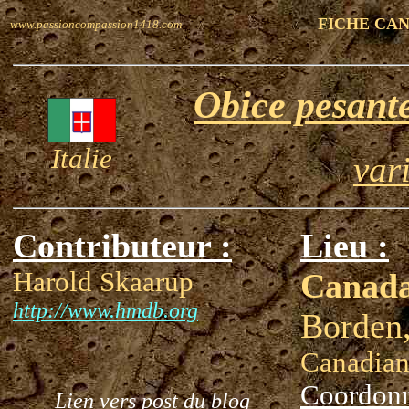
FICHE CA
www.passioncompassion1418.com
Obice pesant
Italie
var
Contributeur :
Lieu :
Harold Skaarup
Canad
http://www.hmdb.org
Borden
Canadian
Coordonn
Lien vers post du blog