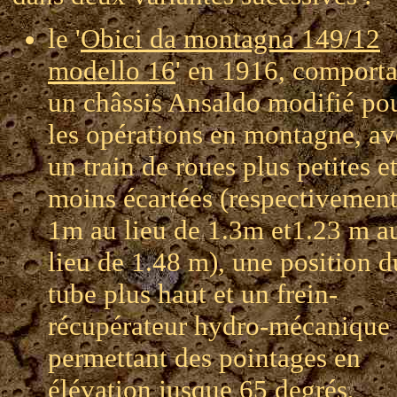
le '
Obici da montagna 149/12
modello 16
' en 1916, comporta
un châssis Ansaldo modifié po
les opérations en montagne, av
un train de roues plus petites e
moins écartées (respectivemen
1m au lieu de 1.3m et1.23 m a
lieu de 1.48 m), une position d
tube plus haut et un frein-
récupérateur hydro-mécanique
permettant des pointages en
élévation jusque 65 degrés,