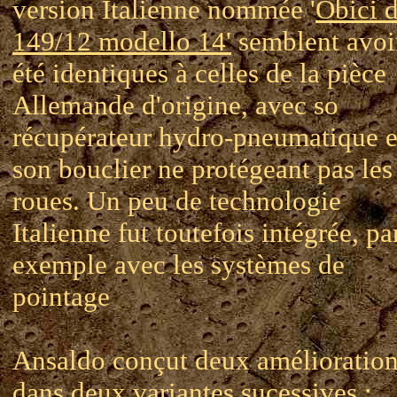
version Italienne nommée '
Obici 
149/12 modello 14'
semblent avoi
été identiques à celles de la pièce
Allemande d'origine, avec so
récupérateur hydro-pneumatique e
son bouclier ne protégeant pas les
roues. Un peu de technologie
Italienne fut toutefois intégrée, pa
exemple avec les systèmes de
pointage
Ansaldo conçut deux amélioratio
dans deux variantes sucessives :