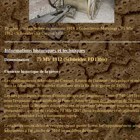
Trophée pris aux Serbes en automne 1916 à Gornichevo. Marquages '75 Mle
1912 - Schneider - Le Creusot 1916'
Informations historiques et techniques
75 Mle 1912 (Schneider PD13bis)
Dénomination :
Contexte historique de la pièce :
Les établissements Schneider du Creusot, fleuron de l'industrie mécanique et mét
dans la fabrication de matériel d'artillerie dès la fin de la guerre de 1870.
Les très prolifiques bureaux d'études dirigés par l'ingénieur Canet (1846-1913
pour l'exportation aux alliés de la France. Ainsi le
canon de campagne de 76.2
organisée pour la
D
ivision des opérations de pointage') développé pour la Russi
pneumatique proche de celui du 75 Mle 1897 (frein hydraulique et récupérateur
culasse Schneider à vis à maniement rapide.
Certains de ces modèles développés avant guerre furent fort opportunément adopt
adaptations à l'approche de 1914 ou au début du conflit.