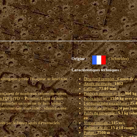
Origine :
( Schneider
Caractéristiques techniques :
allurgique privée Française, se lancèrent
Descriptif complet :
Canon de c
Année du design :
1912
Calibre :
75.00 mm
) conçurent de nombreux canons modernes
Poids en position de tir :
960 kg
mm PD13
('PD' = '
P
uissant, Ligne de mire
Poids à tracter :
1550 kg avec c
e possédait un système de frein hydro-
Longueur tube en calibres :
25.4
 pneumatique, mais indépendants) et une
Nombre de rayures :
24 pas cons
Poids du projectile :
5.3 kg (obu
etc...
és par la France après d'éventuelels
Vitesse initiale :
515 m/s
Cadence de tir :
15 à 18 coups /
Portee :
7500 m