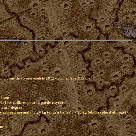
)
ampagne de 75 mm modèle 1912 - Schneider PD13 bis
aisson
0 (19.3 calibres pour la partie rayée)
tant 7 degrés
s explosif normal) / 7.24 kg (obus à balles) / 7.98 kg (obus explosif allongé) /
 min