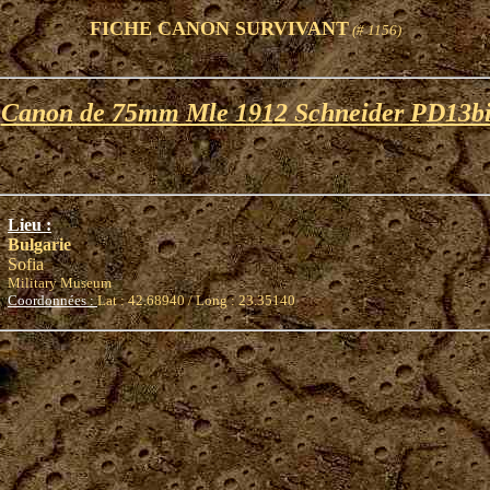
FICHE CANON SURVIVANT
(# 1156)
Canon de 75mm Mle 1912 Schneider PD13bi
Lieu :
Bulgarie
Sofia
Military Museum
Coordonnées :
Lat : 42.68940 / Long : 23.35140