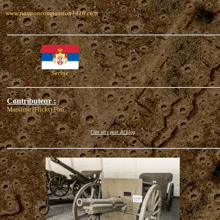
www.passioncompassion1418.com
Serbie
Contributeur :
Massimo (Flickr) Foti
Lien vers post du blog