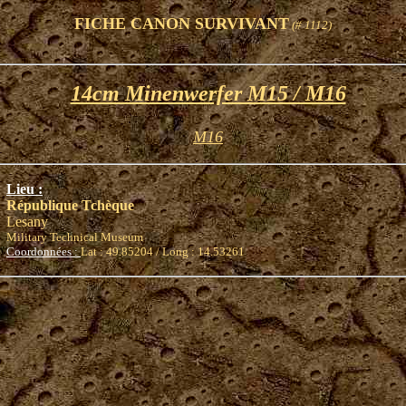
FICHE CANON SURVIVANT
(# 1112)
14cm Minenwerfer M15 / M16
M16
Lieu :
République Tchèque
Lesany
Military Technical Museum
Coordonnées :
Lat : 49.85204 / Long : 14.53261