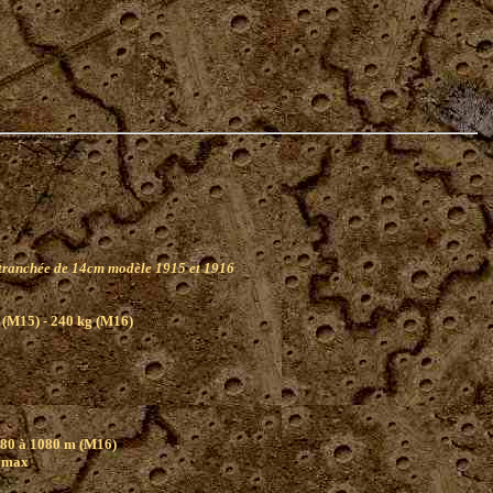
 tranchée de 14cm modèle 1915 et 1916
 (M15) - 240 kg (M16)
0
480 à 1080 m (M16)
s max