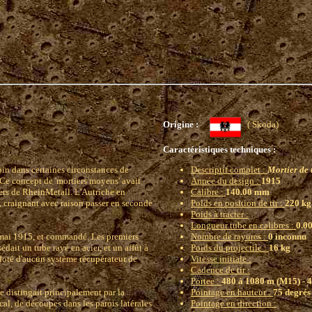
Origine :
( Skoda)
Caractéristiques techniques :
oin dans certaines circonstances de
Descriptif complet :
Mortier de
 Ce concept de 'mortiers moyens' avait
Année du design :
1915
rs de RheinMetall. L'Autriche en
Calibre :
140.00 mm
, craignant avec raison passer en seconde
Poids en position de tir :
220 kg
Poids à tracter :
Longueur tube en calibres :
0.0
 mai 1915, et commandé. Les premiers
Nombre de rayures :
0 inconnu
sédait un tube rayé en acier, et un affût à
Poids du projectile :
16 kg
e doté d'aucun système récupérateur de
Vitesse initiale :
Cadence de tir :
Portee :
480 à 1080 m (M15) - 
se distingait principalement par la
Pointage en hauteur :
75 degré
al, de découpes dans les parois latérales
Pointage en direction :