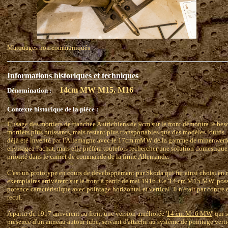
Marquages non communiqués
Informations historiques et techniques
14cm MW M15, M16
Dénomination :
Contexte historique de la pièce :
L'usage des mortiers de tranchée Autrichiens de 9cm sur le front démontra le bes
mortiers plus puissants, mais restant plus transportables que des modèles lourds.
déjà été inventé par l'Allemagne avec le 17cm mMW de la gamme de minenwerfe
envisagea l'achat, mais elle préféra toutefois rechercher une solution domestique
priorité dans le carnet de commande de la firme Allemande.
C'est un prototype en cours de développement par Skoda qui fut ainsi choisi en
exemplaires arrivèrent sur le front à partir de mai 1916. Ce '
14 cm M15 MW
' pos
potence caractéristique avec pointage horizontal et vertical. Il n'était par contr
recul.
A partir de 1917 arrivèrent au front une version améliorée '
14 cm M16 MW
' qui 
présence d'un anneau autour tube, servant d'attache au système de pointage vertic