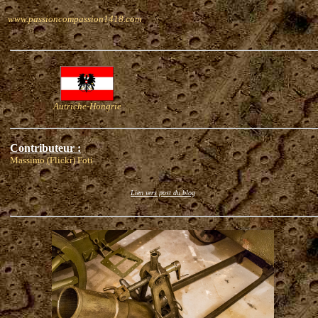
www.passioncompassion1418.com
Autriche-Hongrie
Contributeur :
Massimo (Flickr) Foti
Lien vers post du blog