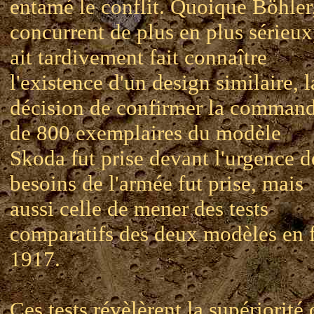
entamé le conflit. Quoique Böhler
concurrent de plus en plus sérieux
ait tardivement fait connaître
l'existence d'un design similaire, l
décision de confirmer la comman
de 800 exemplaires du modèle
Skoda fut prise devant l'urgence d
besoins de l'armée fut prise, mais
aussi celle de mener des tests
comparatifs des deux modèles en 
1917.
Ces tests révèlèrent la supériorité