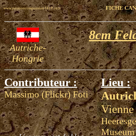
FICHE CA
www.passioncompassion1418.com
8cm Fel
Autriche-
Hongrie
Contributeur :
Lieu :
Massimo (Flickr) Foti
Autric
Vienne
Heeresge
Museum