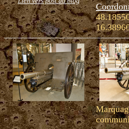
Lien vers post du blog
Coordon
48.18550
16.3896
Marquag
communi