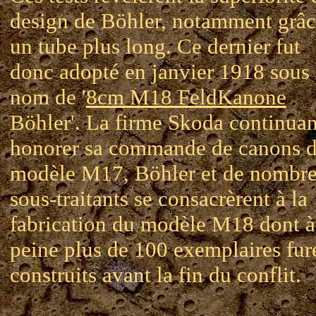
design de Böhler, notamment grâc
un tube plus long. Ce dernier fut
donc adopté en janvier 1918 sous 
nom de '
8cm M18 FeldKanone
Böhler'. La firme Skoda continuan
honorer sa commande de canons 
modèle M17, Böhler et de nombr
sous-traitants se consacrèrent à la
fabrication du modèle M18 dont à
peine plus de 100 exemplaires fur
construits avant la fin du conflit.