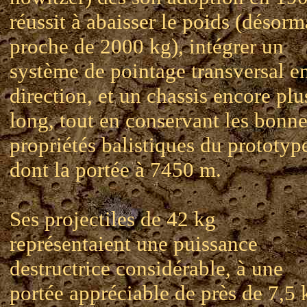
réussit à abaisser le poids (désorm
proche de 2000 kg), intégrer un
système de pointage transversal e
direction, et un chassis encore plu
long, tout en conservant les bonn
propriétés balistiques du prototyp
dont la portée à 7450 m.
Ses projectiles de 42 kg
représentaient une puissance
destructrice considérable, à une
portée appréciable de près de 7,5