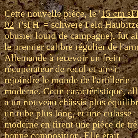
Cette nouvelle pièce, le '
15 cm s
02
' ('sFH' = schwere Feld Haubitz
obusier lourd de campagne), fut ai
le premier calibre régulier de l'ar
Allemande à recevoir un frein
récupérateur de recul et ainsi
rejoindre le monde de l'artillerie
moderne. Cette caractéristique, all
a un nouveau châssis plus équilibr
un tube plus long, et une culasse
moderne en firent une pièce de trè
bonne composition. Elle était