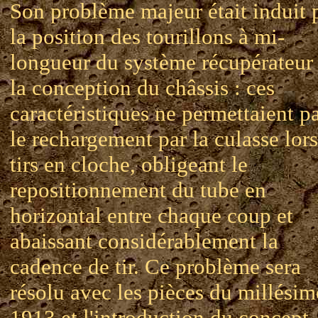
Son problème majeur était induit 
la position des tourillons à mi-
longueur du système récupérateur 
la conception du châssis : ces
caractéristiques ne permettaient p
le rechargement par la culasse lor
tirs en cloche, obligeant le
repositionnement du tube en
horizontal entre chaque coup et
abaissant considérablement la
cadence de tir. Ce problème sera
résolu avec les pièces du millésim
1913 et l'introduction du concept