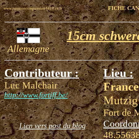
FICHE CA
www.passioncompassion1418.com
15cm schwere
Allemagne
Contributeur :
Lieu :
Luc Malchair
France
http://www.fortiff.be/
Mutzig
Fort de 
Coordon
Lien vers post du blog
48.55638