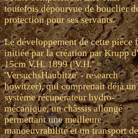
toutefois dépourvue de bouclier d
protection pour ses servants.
Le développement de cette pièce f
initiée par la création par Krupp d
15cm V.H. 1899 ('V.H.' =
'VersuchsHaubitze' - research
howitzer), qui comprenait déjà un
système récupérateur hydro-
mécanique, un châssis allongé
permettant une meilleure
manoeuvrabilité et un transport d