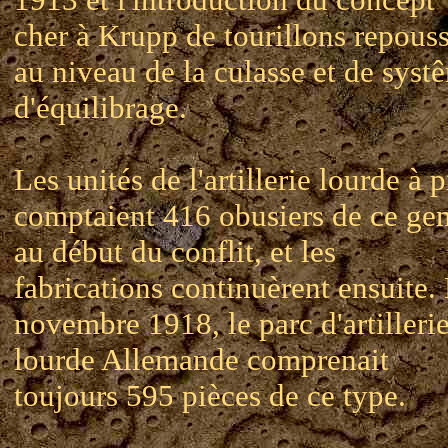
cher à Krupp de tourillons repous
au niveau de la culasse et de syst
d'équilibrage.
Les unités de l'artillerie lourde à 
comptaient 416 obusiers de ce ge
au début du conflit, et les
fabrications continuèrent ensuite.
novembre 1918, le parc d'artilleri
lourde Allemande comprenait
toujours 595 pièces de ce type.