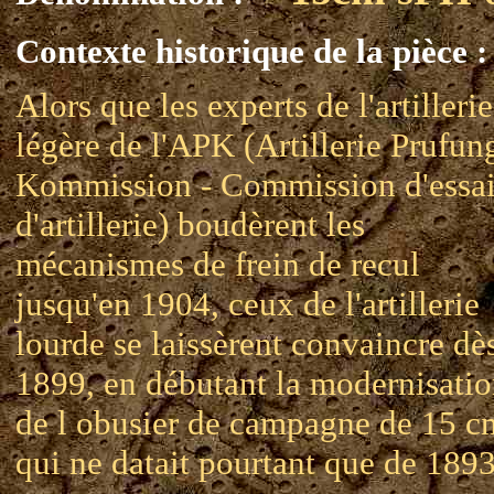
Contexte historique de la pièce :
Alors que les experts de l'artillerie
légère de l'APK (Artillerie Prufun
Kommission - Commission d'essai
d'artillerie) boudèrent les
mécanismes de frein de recul
jusqu'en 1904, ceux de l'artillerie
lourde se laissèrent convaincre dè
1899, en débutant la modernisati
de l obusier de campagne de 15 c
qui ne datait pourtant que de 1893