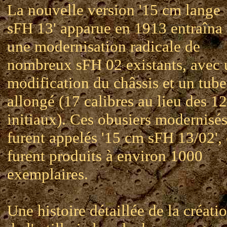
La nouvelle version '15 cm lange
sFH 13' apparue en 1913 entraîna
une modernisation radicale de
nombreux sFH 02 existants, avec 
modification du châssis et un tube
allongé (17 calibres au lieu des 12
initiaux). Ces obusiers modernisé
furent appelés '15 cm sFH 13/02', 
furent produits à environ 1000
exemplaires.
Une histoire détaillée de la créati