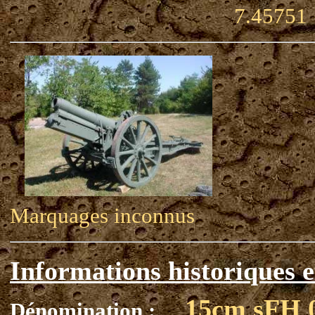
7.45751
Marquages inconnus
Informations historiques e
15cm sFH 
Dénomination :