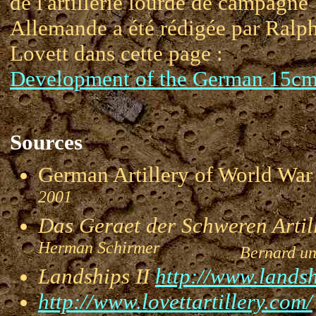
de l'artillerie lourde de campagne
Allemande a été rédigée par Ralp
Lovett dans cette page :
Development of the German 15c
Sources
German Artillery of World 
2001
Das Geraet der Schweren Artill
Herman Schirmer
Bernard und 
Landships II
http://www.landsh
http://www.lovettartillery.com/