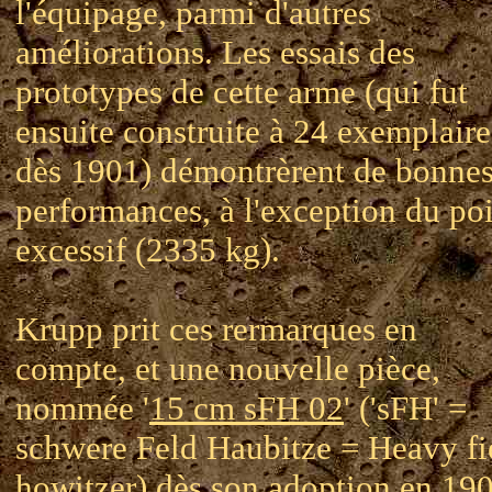
l'équipage, parmi d'autres
améliorations. Les essais des
prototypes de cette arme (qui fut
ensuite construite à 24 exemplaire
dès 1901) démontrèrent de bonne
performances, à l'exception du po
excessif (2335 kg).
Krupp prit ces rermarques en
compte, et une nouvelle pièce,
nommée '
15 cm sFH 02
' ('sFH' =
schwere Feld Haubitze = Heavy fi
howitzer) dès son adoption en 190