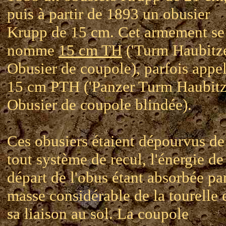
puis à partir de 1893 un obusier
Krupp de 15 cm. Cet armement se
nomme
15 cm TH
('Turm Haubitze
Obusier de coupole), parfois appe
15 cm PTH ('Panzer Turm Haubitze
Obusier de coupole blindée).
Ces obusiers étaient dépourvus de
tout système de recul, l'énergie de
départ de l'obus étant absorbée par
masse considérable de la tourelle 
sa liaison au sol. La coupole