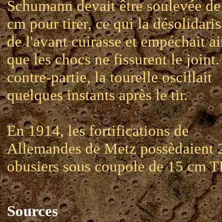
Schumann devait être soulevée de
cm pour tirer, ce qui la désolidaris
de l'avant cuirasse et empéchait ai
que les chocs ne fissurent le joint
contre-partie, la tourelle oscillait
quelques instants après le tir.
En 1914, les fortifications de
Allemandes de Metz possèdaient 
obusiers sous coupole de 15 cm T
Sources