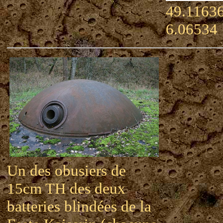
49.11636
6.06534
Un des obusiers de
15cm TH des deux
batteries blindées de la