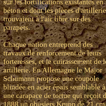
sur les fortifications existantes en
béton et dont les pièces d'artillerie
trouvaient à l'air libre sur des
parapets.
Chaque nation entreprend des
travaux de renforcement de leurs
forteresses, et le cuirassement de l
artillerie. En Allemagne le Major
Schumann propose une coupole
blindée en acier épais semblable à
une carapace de tortue qui reçoit 
1888 un obusiers Krupp de 21 cm