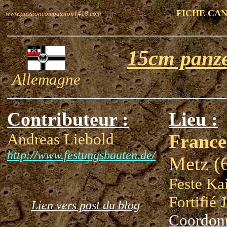
FICHE CA
www.passioncompassion1418.com
15cm panz
Allemagne
Contributeur :
Lieu :
Andreas Liebold
France
http://www.festungsbauten.de/
Metz (
Feste Ka
Fortifié 
Lien vers post du blog
Coordon